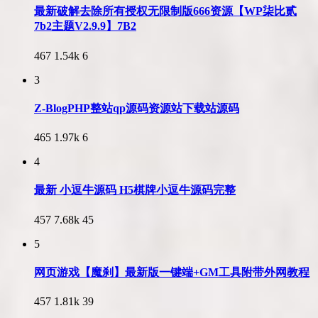
最新破解去除所有授权无限制版666资源【WP柒比贰
7b2主题V2.9.9】7B2
467
1.54k
6
3
Z-BlogPHP整站qp源码资源站下载站源码
465
1.97k
6
4
最新 小逗牛源码 H5棋牌小逗牛源码完整
457
7.68k
45
5
网页游戏【魔刹】最新版一键端+GM工具附带外网教程
457
1.81k
39