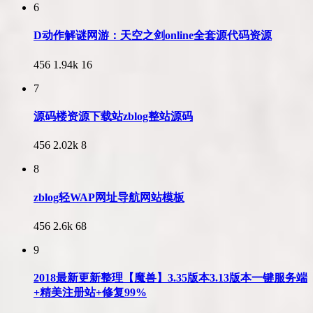
6
D动作解谜网游：天空之剑online全套源代码资源
456
1.94k
16
7
源码楼资源下载站zblog整站源码
456
2.02k
8
8
zblog轻WAP网址导航网站模板
456
2.6k
68
9
2018最新更新整理【魔兽】3.35版本3.13版本一键服务端
+精美注册站+修复99%