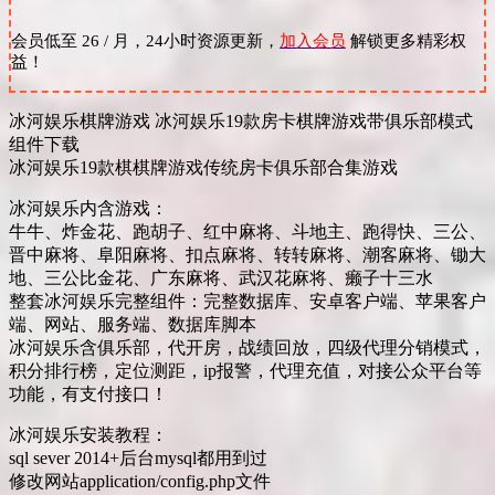
会员低至 26 / 月，24小时资源更新，
加入会员
解锁更多精彩权
益！
冰河娱乐棋牌游戏 冰河娱乐19款房卡棋牌游戏带俱乐部模式
组件下载
冰河娱乐19款棋棋牌游戏传统房卡俱乐部合集游戏
冰河娱乐内含游戏：
牛牛、炸金花、跑胡子、红中麻将、斗地主、跑得快、三公、
晋中麻将、阜阳麻将、扣点麻将、转转麻将、潮客麻将、锄大
地、三公比金花、广东麻将、武汉花麻将、癞子十三水
整套冰河娱乐完整组件：完整数据库、安卓客户端、苹果客户
端、网站、服务端、数据库脚本
冰河娱乐含俱乐部，代开房，战绩回放，四级代理分销模式，
积分排行榜，定位测距，ip报警，代理充值，对接公众平台等
功能，有支付接口！
冰河娱乐安装教程：
sql sever 2014+后台mysql都用到过
修改网站application/config.php文件