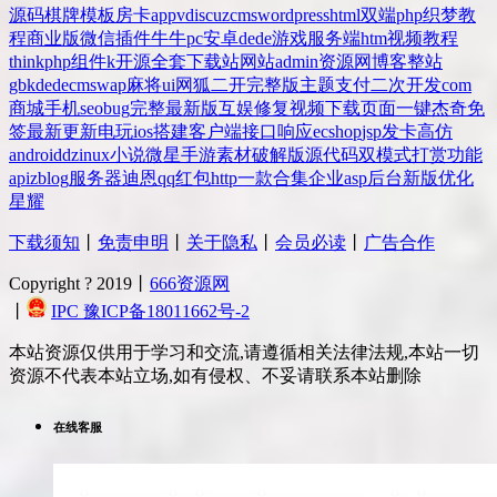
源码
棋牌
模板
房卡
app
v
discuz
cms
wordpress
html
双端
php
织梦
教
程
商业版
微信
插件
牛牛
pc
安卓
dede
游戏
服务端
htm
视频教程
thinkphp
组件
k
开源
全套
下载站
网站
admin
资源网
博客
整站
gbk
dedecms
wap
麻将
ui
网狐
二开
完整版
主题
支付
二次开发
com
商城
手机
seo
bug
完整
最新版
互娱
修复
视频
下载
页面
一键
杰奇
免
签
最新更新
电玩
ios
搭建
客户端
接口
响应
ecshop
jsp
发卡
高仿
android
dz
inux
小说
微星
手游
素材
破解版
源代码
双模式
打赏
功能
api
zblog
服务器
迪恩
qq
红包
http
一款
合集
企业
asp
后台
新版
优化
星耀
下载须知
丨
免责申明
丨
关于隐私
丨
会员必读
丨
广告合作
Copyright ? 2019丨
666资源网
丨
IPC 豫ICP备18011662号-2
本站资源仅供用于学习和交流,请遵循相关法律法规,本站一切
资源不代表本站立场,如有侵权、不妥请联系本站删除
在线客服