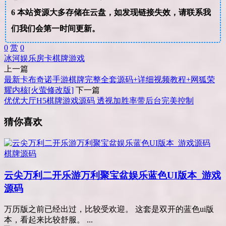
6
本站资源大多存储在云盘，如发现链接失效，请联系我
们我们会第一时间更新。
0
赏
0
冰河
娱乐
房卡
棋牌
游戏
上一篇
最新卡布奇诺手游棋牌完整全套源码+详细视频教程+网狐荣
耀内核[火萤修改版]
下一篇
优优大厅H5棋牌游戏源码 透视加胜率带后台完美控制
猜你喜欢
棋牌源码
云尖万利二开乐游万利聚宝盆娱乐蓝色UI版本_游戏
源码
万历版之前已经出过，比较受欢迎。 这套是双开的蓝色ui版
本，看起来比较舒服。 ...