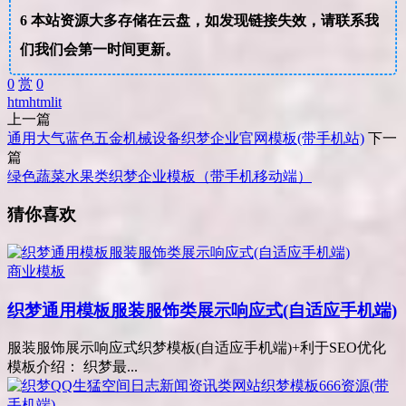
6
本站资源大多存储在云盘，如发现链接失效，请联系我
们我们会第一时间更新。
0
赏
0
htm
html
it
上一篇
通用大气蓝色五金机械设备织梦企业官网模板(带手机站)
下一
篇
绿色蔬菜水果类织梦企业模板（带手机移动端）
猜你喜欢
商业模板
织梦通用模板服装服饰类展示响应式(自适应手机端)
服装服饰展示响应式织梦模板(自适应手机端)+利于SEO优化
模板介绍： 织梦最...