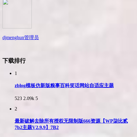
djmenghun
管理员
下载排行
1
zblog模板仿新版糗事百科笑话网站自适应主题
523
2.09k
5
2
最新破解去除所有授权无限制版666资源【WP柒比贰
7b2主题V2.9.9】7B2