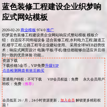
蓝色装修工程建设企业织梦响
应式网站模板
2020-02-20
商业模板
974
0
推广
织梦蓝色装修工程建设类企业网站响应式整站模板 模板介
绍： 自适应不同终端设备 适合装修工程,水利电力工程,隧道工
程,楼宇工程,公路工程等企业建站使用。 采用全球WEB趋势技
术：响应式网页设计 电脑/平板/手机/微信都能够自适应并且得
到一致的优质体验 功能...
资源下载
下载价格
5
金币，VIP免费
升级VIP
点击检测网盘有效后购买
普通用户特权：不可下载 VIP会员权益：免费 永久会员用户
特权： 免费
（推荐）
会员低至 26 / 月，24小时资源更新，
加入会员
解锁更多精彩权
益！