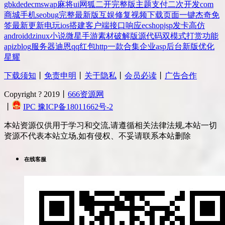
gbk
dedecms
wap
麻将
ui
网狐
二开
完整版
主题
支付
二次开发
com
商城
手机
seo
bug
完整
最新版
互娱
修复
视频
下载
页面
一键
杰奇
免
签
最新更新
电玩
ios
搭建
客户端
接口
响应
ecshop
jsp
发卡
高仿
android
dz
inux
小说
微星
手游
素材
破解版
源代码
双模式
打赏
功能
api
zblog
服务器
迪恩
qq
红包
http
一款
合集
企业
asp
后台
新版
优化
星耀
下载须知
丨
免责申明
丨
关于隐私
丨
会员必读
丨
广告合作
Copyright ? 2019丨
666资源网
丨
IPC 豫ICP备18011662号-2
本站资源仅供用于学习和交流,请遵循相关法律法规,本站一切
资源不代表本站立场,如有侵权、不妥请联系本站删除
在线客服