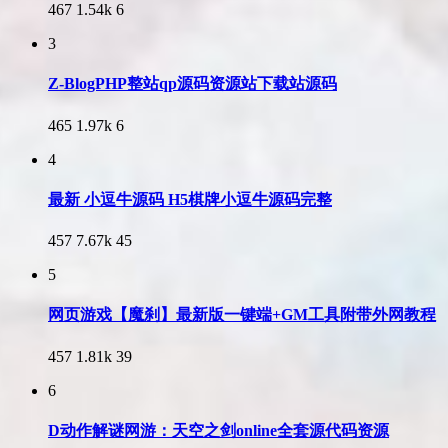
467
1.54k
6
3
Z-BlogPHP整站qp源码资源站下载站源码
465
1.97k
6
4
最新 小逗牛源码 H5棋牌小逗牛源码完整
457
7.67k
45
5
网页游戏【魔刹】最新版一键端+GM工具附带外网教程
457
1.81k
39
6
D动作解谜网游：天空之剑online全套源代码资源