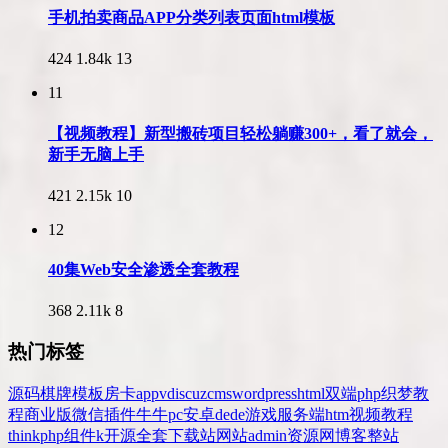
手机拍卖商品APP分类列表页面html模板
424
1.84k
13
11
【视频教程】新型搬砖项目轻松躺赚300+，看了就会，
新手无脑上手
421
2.15k
10
12
40集Web安全渗透全套教程
368
2.11k
8
热门标签
源码
棋牌
模板
房卡
app
v
discuz
cms
wordpress
html
双端
php
织梦
教
程
商业版
微信
插件
牛牛
pc
安卓
dede
游戏
服务端
htm
视频教程
thinkphp
组件
k
开源
全套
下载站
网站
admin
资源网
博客
整站