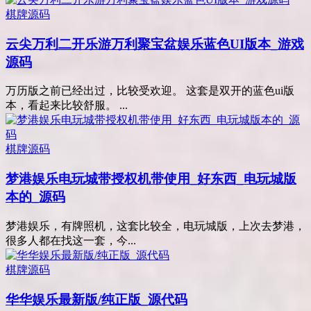
棋牌源码
云尖万利二开乐游万利聚宝盆娱乐蓝色UI版本_游戏
源码
万历版之前已经出过，比较受欢迎。 这套是双开的蓝色ui版
本，看起来比较舒服。 ...
棋牌源码
梦港娱乐电玩城带授权机带使用_好东西_电玩城版
本的_源码
梦港娱乐，有牌照机，这套比较全，电玩城版，上次去梦港，
很多人都在找这一套，今...
棋牌源码
华华娱乐最新版/纯正版_源代码