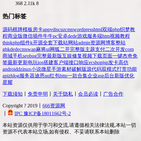
368
2.11k
8
热门标签
源码
棋牌
模板
房卡
app
v
discuz
cms
wordpress
html
双端
php
织梦
教
程
商业版
微信
插件
牛牛
pc
安卓
dede
游戏
服务端
htm
视频教程
thinkphp
组件
k
开源
全套
下载站
网站
admin
资源网
博客
整站
gbk
dedecms
wap
麻将
ui
网狐
二开
完整版
主题
支付
二次开发
com
商城
手机
seo
bug
完整
最新版
互娱
修复
视频
下载
页面
一键
杰奇
免
签
最新更新
电玩
ios
搭建
客户端
接口
响应
ecshop
jsp
发卡
高仿
android
dz
inux
小说
微星
手游
素材
破解版
源代码
双模式
打赏
功能
api
zblog
服务器
迪恩
qq
红包
http
一款
合集
企业
asp
后台
新版
优化
星耀
下载须知
丨
免责申明
丨
关于隐私
丨
会员必读
丨
广告合作
Copyright ? 2019丨
666资源网
丨
IPC 豫ICP备18011662号-2
本站资源仅供用于学习和交流,请遵循相关法律法规,本站一切
资源不代表本站立场,如有侵权、不妥请联系本站删除