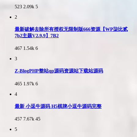
523
2.09k
5
2
最新破解去除所有授权无限制版666资源【WP柒比贰
7b2主题V2.9.9】7B2
467
1.54k
6
3
Z-BlogPHP整站qp源码资源站下载站源码
465
1.97k
6
4
最新 小逗牛源码 H5棋牌小逗牛源码完整
457
7.67k
45
5