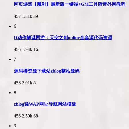
网页游戏【魔刹】最新版一键端+GM工具附带外网教程
457
1.81k
39
6
D动作解谜网游：天空之剑online全套源代码资源
456
1.94k
16
7
源码楼资源下载站zblog整站源码
456
2.01k
8
8
zblog轻WAP网址导航网站模板
456
2.59k
68
9