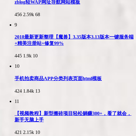
zblog轻WAP网址导航网站模板
456
2.59k
68
9
2018最新更新整理【魔兽】3.35版本3.13版本一键服务端
+精美注册站+修复99%
445
1.9k
10
10
手机拍卖商品APP分类列表页面html模板
424
1.84k
13
11
【视频教程】新型搬砖项目轻松躺赚300+，看了就会，
新手无脑上手
421
2.15k
10