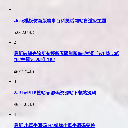
1
zblog模板仿新版糗事百科笑话网站自适应主题
523
2.09k
5
2
最新破解去除所有授权无限制版666资源【WP柒比贰
7b2主题V2.9.9】7B2
467
1.54k
6
3
Z-BlogPHP整站qp源码资源站下载站源码
465
1.97k
6
4
最新 小逗牛源码 H5棋牌小逗牛源码完整