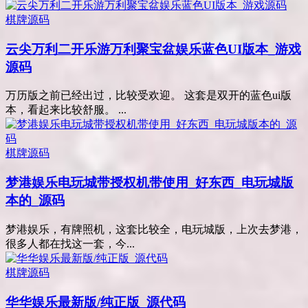
棋牌源码
云尖万利二开乐游万利聚宝盆娱乐蓝色UI版本_游戏
源码
万历版之前已经出过，比较受欢迎。 这套是双开的蓝色ui版
本，看起来比较舒服。 ...
棋牌源码
梦港娱乐电玩城带授权机带使用_好东西_电玩城版
本的_源码
梦港娱乐，有牌照机，这套比较全，电玩城版，上次去梦港，
很多人都在找这一套，今...
棋牌源码
华华娱乐最新版/纯正版_源代码