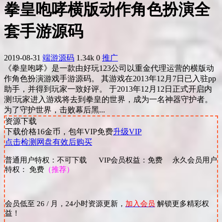
拳皇咆哮横版动作角色扮演全
套手游源码
2019-08-31
端游源码
1.34k
0
推广
《拳皇咆哮》是一款由好玩123公司以重金代理运营的横版动
作角色扮演游戏手游源码。 其游戏在2013年12月7日已入驻pp
助手，并得到玩家一致好评。 于2013年12月12日正式开启内
测!玩家进入游戏将去到拳皇的世界，成为一名神器守护者。
为了守护世界，击败幕后黑...
资源下载
下载价格
16
金币，包年VIP免费
升级VIP
点击检测网盘有效后购买
普通用户特权：不可下载 VIP会员权益：免费 永久会员用户
特权： 免费
（推荐）
会员低至 26 / 月，24小时资源更新，
加入会员
解锁更多精彩权
益！