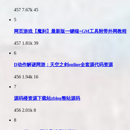
457
7.67k
45
5
网页游戏【魔刹】最新版一键端+GM工具附带外网教程
457
1.81k
39
6
D动作解谜网游：天空之剑online全套源代码资源
456
1.94k
16
7
源码楼资源下载站zblog整站源码
456
2.01k
8
8