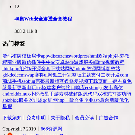
12
40集Web安全渗透全套教程
368
2.11k
8
热门标签
源码
棋牌
模板
房卡
app
v
discuz
cms
wordpress
html
双端
php
织梦
教
程
商业版
微信
插件
牛牛
pc
安卓
dede
游戏
服务端
htm
视频教程
thinkphp
组件
k
开源
全套
下载站
网站
admin
资源网
博客
整站
gbk
dedecms
wap
麻将
ui
网狐
二开
完整版
主题
支付
二次开发
com
商城
手机
seo
bug
完整
最新版
互娱
修复
视频
下载
页面
一键
杰奇
免
签
最新更新
电玩
ios
搭建
客户端
接口
响应
ecshop
jsp
发卡
高仿
android
dz
inux
小说
微星
手游
素材
破解版
源代码
双模式
打赏
功能
api
zblog
服务器
迪恩
qq
红包
http
一款
合集
企业
asp
后台
新版
优化
星耀
下载须知
丨
免责申明
丨
关于隐私
丨
会员必读
丨
广告合作
Copyright ? 2019丨
666资源网