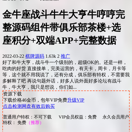
金牛座战斗牛牛大亨牛哼哼完
整源码组件带俱乐部茶楼+选
座积分+双端APP+完整数据
2022-03-22
棋牌源码
1.63k
2
推广
好了和牛大亨，战斗牛一个级别的，超级OK的。还是一样，
吃肉的好货 直接接单，完美运营的，有天卡，周卡，月卡等
等，这个就不用我说了，还有分成，俱乐部有特权，不需要我
多解释了吧 再说句题外话，好多人说外面好多论坛有战斗
牛，牛大亨，我只是想说，你们如...
资源下载
下载价格
46
金币，包年VIP免费
升级VIP
点击检测网盘有效后购买
普通用户特权：不可下载 VIP会员权益：免费 永久会员用户
特权： 免费
（推荐）