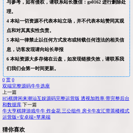
与参考，如有侵权，请联系站长微信：gs0162 进行删除处
理。
4
本站一切资源不代表本站立场，并不代表本站赞同其观
点和对其真实性负责。
5
本站一律禁止以任何方式发布或转载任何违法的相关信
息，访客发现请向站长举报
6
本站资源大多存储在云盘，如发现链接失效，请联系我
们我们会第一时间更新。
0
赏
0
双端
完整
源码
牛牛
选座
上一篇
H5棋牌闲来潮汕互娱源码完整运营版 透视加胜率 带完整后台
和数据库
下一篇
牛大亨棋牌游戏牛牛 炸金花 三公组件 房卡牛友汇带茶楼模式
运营版+安卓端+苹果端
猜你喜欢