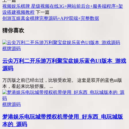
上一篇
视频娱乐棋牌 星级视频在线3G+网站前后台+服务端程序+架
设搭建视频教程
下一篇
创游互娱真金棋牌完整源码+APP双端+完整数据
猜你喜欢
棋牌源码
云尖万利二开乐游万利聚宝盆娱乐蓝色UI版本_游戏
源码
万历版之前已经出过，比较受欢迎。 这套是双开的蓝色ui版
本，看起来比较舒服。 ...
棋牌源码
梦港娱乐电玩城带授权机带使用_好东西_电玩城版
本的_源码