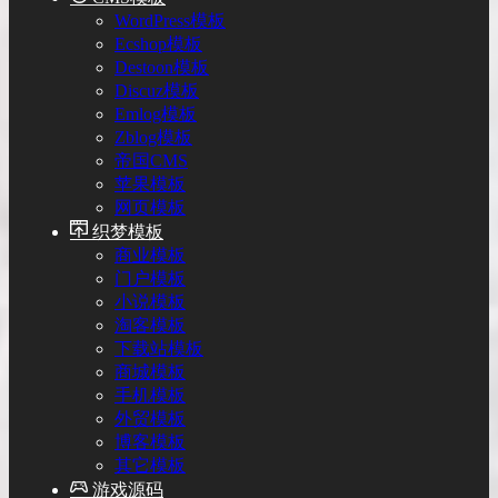
WordPress模板
Ecshop模板
Destoon模板
Discuz模板
Emlog模板
Zblog模板
帝国CMS
苹果模板
网页模板
织梦模板
商业模板
门户模板
小说模板
淘客模板
下载站模板
商城模板
手机模板
外贸模板
博客模板
其它模板
游戏源码