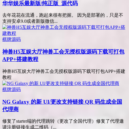
华华娱乐最新版/纯正版_源代码
去年花花在流通，跑起来很有把握。 因为是部署的，只是不
支持安卓9.0或者新版微信...
棋牌源码
神兽H5互娱大厅神兽工会无授权版源码下载可打包
APP+搭建教程
神兽H5互娱大厅神兽工会无授权版源码下载可打包APP+搭建
教程
棋牌源码
NG Galaxy 的新 UI/更改支持链接 QR 码生成全国
代理商
修复了starter端的代理跳转（更改了全国代理）修复了代理邀
请注册链接生成二维码（...