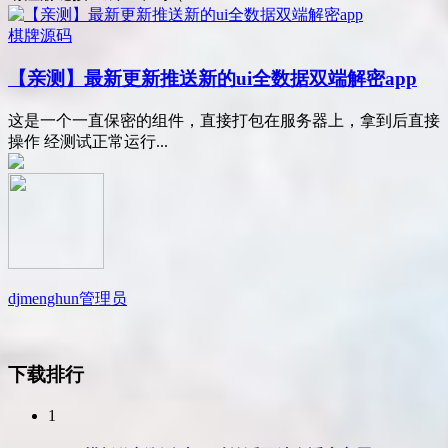
棋牌源码
【亲测】最新更新推送新的ui全数据双端解密app
这是一个一直保密的组件，直接打包在服务器上，拿到后直接
操作 经测试正常运行...
djmenghun
管理员
下载排行
1