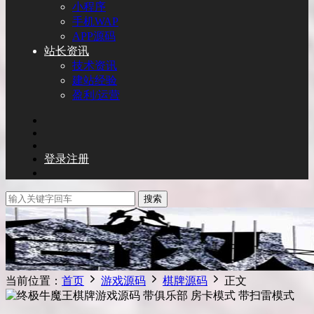
小程序
手机WAP
APP源码
站长资讯
技术资讯
建站经验
盈利/运营
登录
注册
搜索
当前位置：
首页
游戏源码
棋牌源码
正文