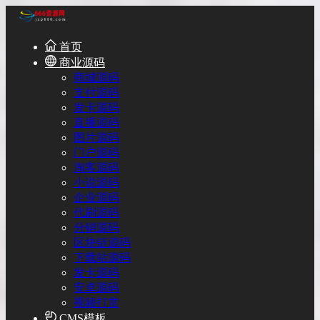
首页
商业源码
商城源码
支付源码
发卡源码
直播源码
图片源码
门户源码
淘客源码
小说源码
企业源码
代刷源码
分销源码
区块链源码
下载站源码
发卡源码
安卓源码
视频打赏
CMS模板