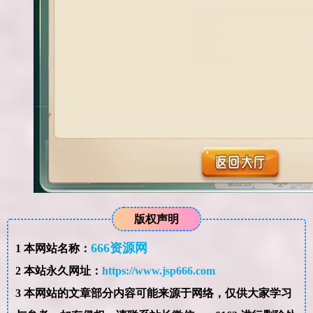
版权声明
666资源网
1
本网站名称：
2
本站永久网址：
https://www.jsp666.com
3
本网站的文章部分内容可能来源于网络，仅供大家学习