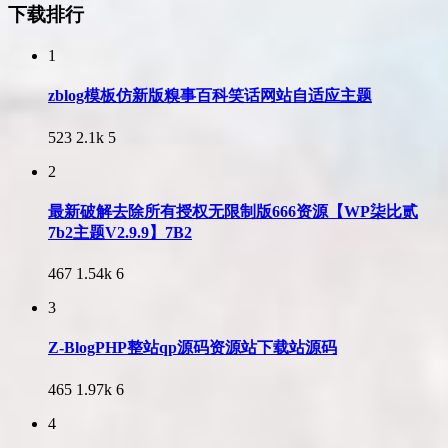
下载排行
1
zblog模板仿新版糗事百科笑话网站自适应主题
523
2.1k
5
2
最新破解去除所有授权无限制版666资源【WP柒比贰
7b2主题V2.9.9】7B2
467
1.54k
6
3
Z-BlogPHP整站qp源码资源站下载站源码
465
1.97k
6
4