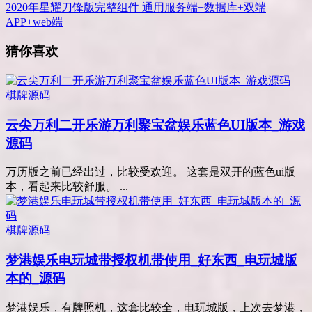
2020年星耀刀锋版完整组件 通用服务端+数据库+双端
APP+web端
猜你喜欢
棋牌源码
云尖万利二开乐游万利聚宝盆娱乐蓝色UI版本_游戏
源码
万历版之前已经出过，比较受欢迎。 这套是双开的蓝色ui版
本，看起来比较舒服。 ...
棋牌源码
梦港娱乐电玩城带授权机带使用_好东西_电玩城版
本的_源码
梦港娱乐，有牌照机，这套比较全，电玩城版，上次去梦港，