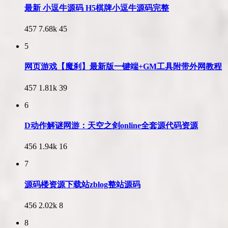
最新 小逗牛源码 H5棋牌小逗牛源码完整
457
7.68k
45
5
网页游戏【魔刹】最新版一键端+GM工具附带外网教程
457
1.81k
39
6
D动作解谜网游：天空之剑online全套源代码资源
456
1.94k
16
7
源码楼资源下载站zblog整站源码
456
2.02k
8
8