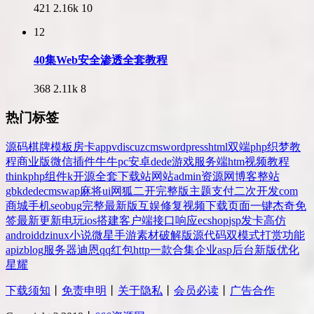
421
2.16k
10
12
40集Web安全渗透全套教程
368
2.11k
8
热门标签
源码
棋牌
模板
房卡
app
v
discuz
cms
wordpress
html
双端
php
织梦
教
程
商业版
微信
插件
牛牛
pc
安卓
dede
游戏
服务端
htm
视频教程
thinkphp
组件
k
开源
全套
下载站
网站
admin
资源网
博客
整站
gbk
dedecms
wap
麻将
ui
网狐
二开
完整版
主题
支付
二次开发
com
商城
手机
seo
bug
完整
最新版
互娱
修复
视频
下载
页面
一键
杰奇
免
签
最新更新
电玩
ios
搭建
客户端
接口
响应
ecshop
jsp
发卡
高仿
android
dz
inux
小说
微星
手游
素材
破解版
源代码
双模式
打赏
功能
api
zblog
服务器
迪恩
qq
红包
http
一款
合集
企业
asp
后台
新版
优化
星耀
下载须知
丨
免责申明
丨
关于隐私
丨
会员必读
丨
广告合作