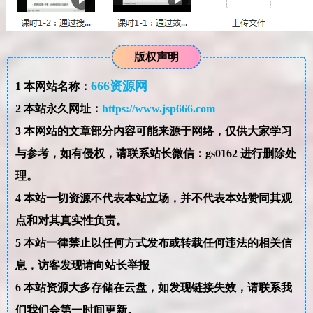
版权声明
666资源网
1
本网站名称：
2
本站永久网址：
https://www.jsp666.com
3
本网站的文章部分内容可能来源于网络，仅供大家学习
与参考，如有侵权，请联系站长微信：gs0162 进行删除处
理。
4
本站一切资源不代表本站立场，并不代表本站赞同其观
点和对其真实性负责。
5
本站一律禁止以任何方式发布或转载任何违法的相关信
息，访客发现请向站长举报
6
本站资源大多存储在云盘，如发现链接失效，请联系我
们我们会第一时间更新。