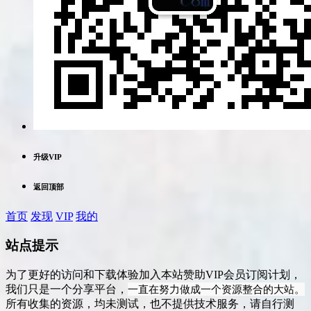
升级VIP
返回顶部
首页
发现
VIP
我的
站点提示
为了更好的访问和下载体验加入本站赞助VIP会员订阅计划，
一直在努力做成一个资源整合的大站。
我们只是一个分享平台，
所有收集的资源，均未测试，也不提供技术服务，请自行测