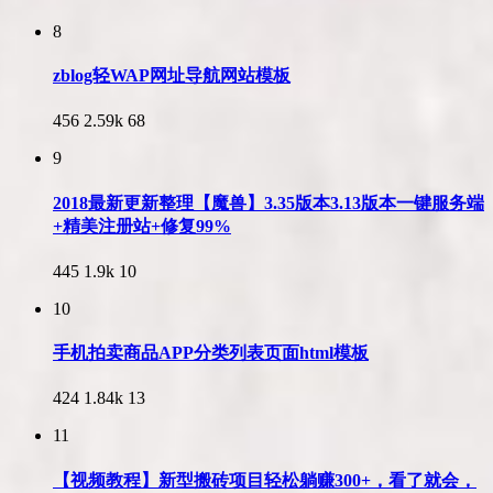
8
zblog轻WAP网址导航网站模板
456
2.59k
68
9
2018最新更新整理【魔兽】3.35版本3.13版本一键服务端
+精美注册站+修复99%
445
1.9k
10
10
手机拍卖商品APP分类列表页面html模板
424
1.84k
13
11
【视频教程】新型搬砖项目轻松躺赚300+，看了就会，