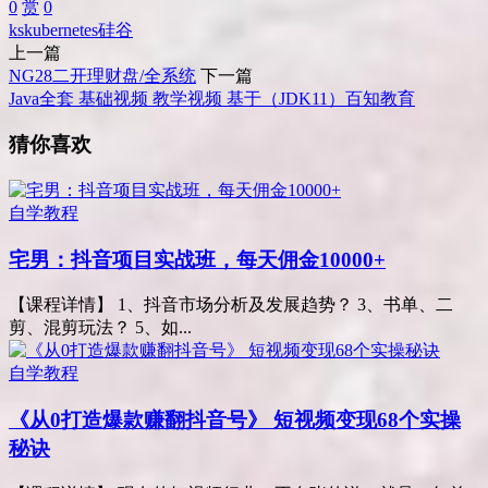
0
赏
0
ks
kubernetes
硅谷
上一篇
NG28二开理财盘/全系统
下一篇
Java全套 基础视频 教学视频 基于（JDK11）百知教育
猜你喜欢
自学教程
宅男：抖音项目实战班，每天佣金10000+
【课程详情】 1、抖音市场分析及发展趋势？ 3、书单、二
剪、混剪玩法？ 5、如...
自学教程
《从0打造爆款赚翻抖音号》 短视频变现68个实操
秘诀