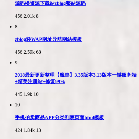
源码楼资源下载站zblog整站源码
456
2.01k
8
8
zblog轻WAP网址导航网站模板
456
2.59k
68
9
2018最新更新整理【魔兽】3.35版本3.13版本一键服务端
+精美注册站+修复99%
445
1.9k
10
10
手机拍卖商品APP分类列表页面html模板
424
1.84k
13