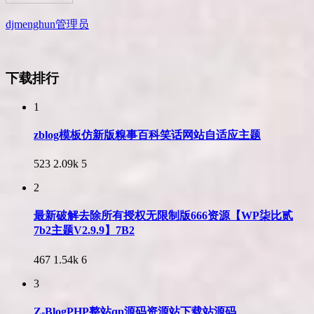
djmenghun
管理员
下载排行
1
zblog模板仿新版糗事百科笑话网站自适应主题
523
2.09k
5
2
最新破解去除所有授权无限制版666资源【WP柒比贰
7b2主题V2.9.9】7B2
467
1.54k
6
3
Z-BlogPHP整站qp源码资源站下载站源码