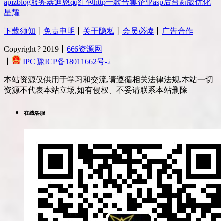
api
zblog
服务器
迪恩
qq
红包
http
一款
合集
企业
asp
后台
新版
优化
星耀
下载须知
丨
免责申明
丨
关于隐私
丨
会员必读
丨
广告合作
Copyright ? 2019丨
666资源网
丨
IPC 豫ICP备18011662号-2
本站资源仅供用于学习和交流,请遵循相关法律法规,本站一切
资源不代表本站立场,如有侵权、不妥请联系本站删除
在线客服