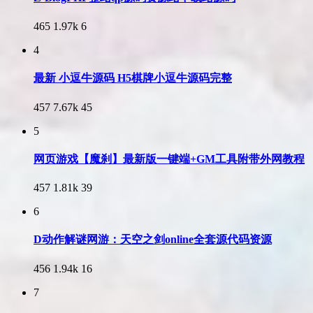
465
1.97k
6
4
最新 小逗牛源码 H5棋牌小逗牛源码完整
457
7.67k
45
5
网页游戏【魔刹】最新版一键端+GM工具附带外网教程
457
1.81k
39
6
D动作解谜网游：天空之剑online全套源代码资源
456
1.94k
16
7