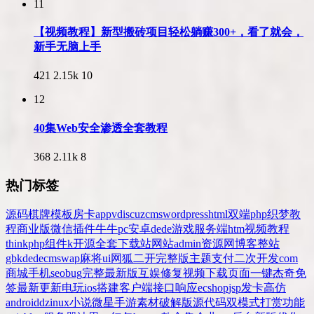
11
【视频教程】新型搬砖项目轻松躺赚300+，看了就会，
新手无脑上手
421
2.15k
10
12
40集Web安全渗透全套教程
368
2.11k
8
热门标签
源码
棋牌
模板
房卡
app
v
discuz
cms
wordpress
html
双端
php
织梦
教
程
商业版
微信
插件
牛牛
pc
安卓
dede
游戏
服务端
htm
视频教程
thinkphp
组件
k
开源
全套
下载站
网站
admin
资源网
博客
整站
gbk
dedecms
wap
麻将
ui
网狐
二开
完整版
主题
支付
二次开发
com
商城
手机
seo
bug
完整
最新版
互娱
修复
视频
下载
页面
一键
杰奇
免
签
最新更新
电玩
ios
搭建
客户端
接口
响应
ecshop
jsp
发卡
高仿
android
dz
inux
小说
微星
手游
素材
破解版
源代码
双模式
打赏
功能