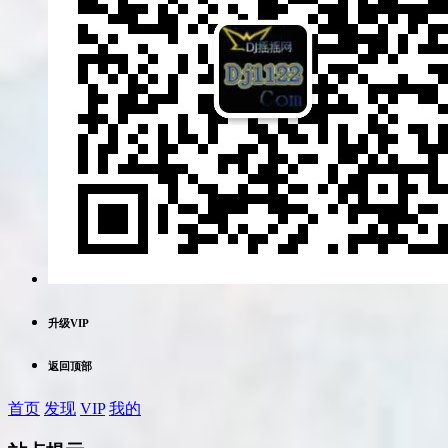
升级VIP
返回顶部
首页
发现
VIP
我的