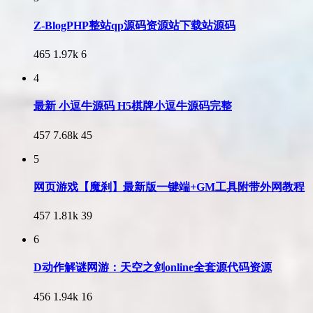
Z-BlogPHP整站qp源码资源站下载站源码
465
1.97k
6
4
最新 小逗牛源码 H5棋牌小逗牛源码完整
457
7.68k
45
5
网页游戏【魔刹】最新版一键端+GM工具附带外网教程
457
1.81k
39
6
D动作解谜网游：天空之剑online全套源代码资源
456
1.94k
16