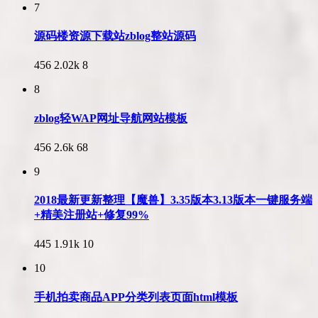
7
源码楼资源下载站zblog整站源码
456
2.02k
8
8
zblog轻WAP网址导航网站模板
456
2.6k
68
9
2018最新更新整理【魔兽】3.35版本3.13版本一键服务端
+精美注册站+修复99%
445
1.91k
10
10
手机拍卖商品APP分类列表页面html模板