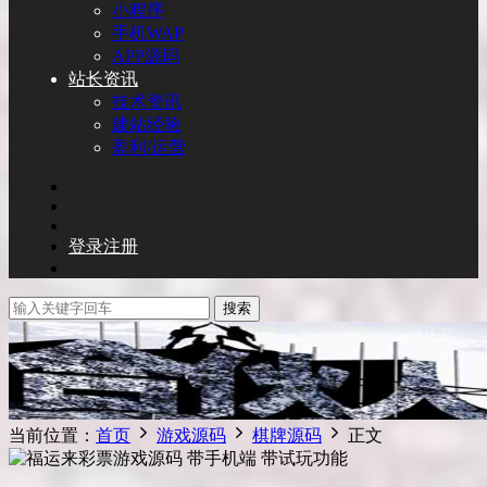
小程序
手机WAP
APP源码
站长资讯
技术资讯
建站经验
盈利/运营
登录
注册
搜索
当前位置：
首页
游戏源码
棋牌源码
正文