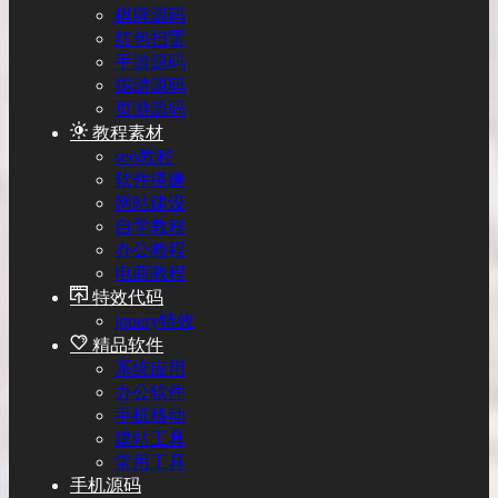
棋牌源码
红包扫雷
手游源码
端游源码
页游源码
教程素材
seo教程
软件搭建
网站建设
自学教程
办公教程
电商教程
特效代码
jquery特效
精品软件
系统应用
办公软件
手机移动
建站工具
常用工具
手机源码