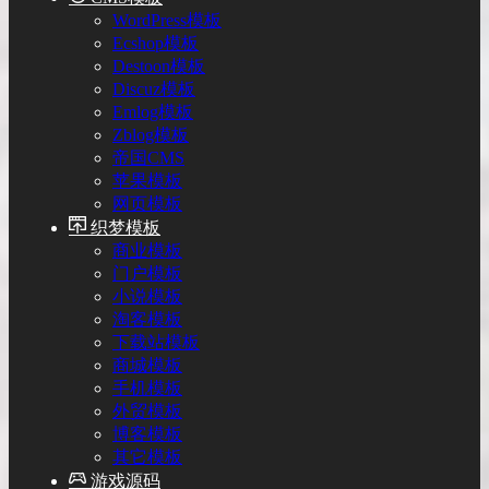
WordPress模板
Ecshop模板
Destoon模板
Discuz模板
Emlog模板
Zblog模板
帝国CMS
苹果模板
网页模板
织梦模板
商业模板
门户模板
小说模板
淘客模板
下载站模板
商城模板
手机模板
外贸模板
博客模板
其它模板
游戏源码