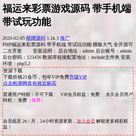
福运来彩票游戏源码 带手机端
带试玩功能
2020-02-05
棋牌源码
1.1k
3
推广
PHP福运来彩票源码 带手机端 带试玩功能 模板大气 全开源可
二次开发 安装说明： 后台地址：admin 后台账号：admin
后台密码：123456 数据库链接配置地址：include文件夹 安装
环境：php5.2
资源下载
下载价格
21
金币，包年VIP免费
升级VIP
点击检测网盘有效后购买
普通用户特权：不可下载 VIP会员权益：免费 永久会员用户
特权： 免费
（推荐）
会员低至 26 / 月，24小时资源更新，
加入会员
解锁更多精彩权
益！