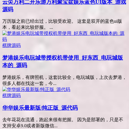
云尖万利二开乐游万利聚宝盆娱乐蓝色UI版本_游戏
源码
万历版之前已经出过，比较受欢迎。 这套是双开的蓝色ui版
本，看起来比较舒服。 ...
棋牌源码
梦港娱乐电玩城带授权机带使用_好东西_电玩城版
本的_源码
梦港娱乐，有牌照机，这套比较全，电玩城版，上次去梦港，
很多人都在找这一套，今...
棋牌源码
华华娱乐最新版/纯正版_源代码
去年花花在流通，跑起来很有把握。 因为是部署的，只是不
支持安卓9.0或者新版微信...