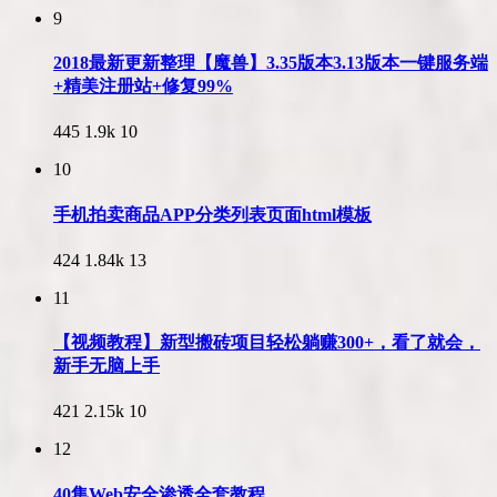
9
2018最新更新整理【魔兽】3.35版本3.13版本一键服务端
+精美注册站+修复99%
445
1.9k
10
10
手机拍卖商品APP分类列表页面html模板
424
1.84k
13
11
【视频教程】新型搬砖项目轻松躺赚300+，看了就会，
新手无脑上手
421
2.15k
10
12
40集Web安全渗透全套教程