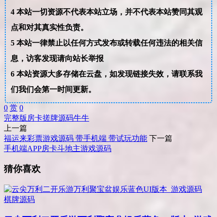
4
本站一切资源不代表本站立场，并不代表本站赞同其观
点和对其真实性负责。
5
本站一律禁止以任何方式发布或转载任何违法的相关信
息，访客发现请向站长举报
6
本站资源大多存储在云盘，如发现链接失效，请联系我
们我们会第一时间更新。
0
赏
0
完整版
房卡
搓牌
源码
牛牛
上一篇
福运来彩票游戏源码 带手机端 带试玩功能
下一篇
手机端APP房卡斗地主游戏源码
猜你喜欢
棋牌源码