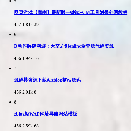
5
网页游戏【魔刹】最新版一键端+GM工具附带外网教程
457
1.81k
39
6
D动作解谜网游：天空之剑online全套源代码资源
456
1.94k
16
7
源码楼资源下载站zblog整站源码
456
2.01k
8
8
zblog轻WAP网址导航网站模板
456
2.59k
68