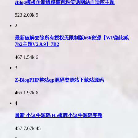
zblog模板仿新版糗事百科笑话网站自适应主题
523
2.09k
5
2
最新破解去除所有授权无限制版666资源【WP柒比贰
7b2主题V2.9.9】7B2
467
1.54k
6
3
Z-BlogPHP整站qp源码资源站下载站源码
465
1.97k
6
4
最新 小逗牛源码 H5棋牌小逗牛源码完整
457
7.67k
45