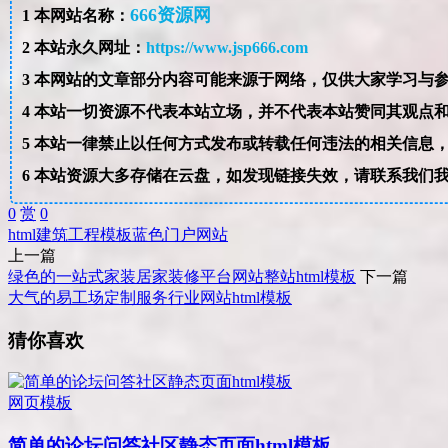
666资源网
1
本网站名称：
2
本站永久网址：
https://www.jsp666.com
3
4
本站一切资源不代表本站立场，并不代表本站赞同其观点
5
本站一律禁止以任何方式发布或转载任何违法的相关信息
6
本站资源大多存储在云盘，如发现链接失效，请联系我们
0
赏
0
html
建筑工程
模板
蓝色
门户网站
上一篇
绿色的一站式家装居家装修平台网站整站html模板
下一篇
大气的易工场定制服务行业网站html模板
猜你喜欢
网页模板
简单的论坛问答社区静态页面html模板