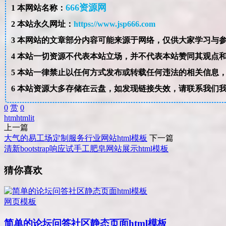
666资源网
1
本网站名称：
2
本站永久网址：
https://www.jsp666.com
3
4
本站一切资源不代表本站立场，并不代表本站赞同其观点
5
本站一律禁止以任何方式发布或转载任何违法的相关信息
6
本站资源大多存储在云盘，如发现链接失效，请联系我们
0
赏
0
htm
html
it
上一篇
大气的易工场定制服务行业网站html模板
下一篇
清新bootstrap响应试手工肥皂网站展示html模板
猜你喜欢
网页模板
简单的论坛问答社区静态页面html模板